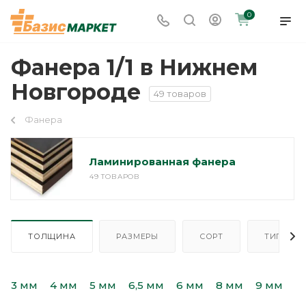
0
Фанера 1/1 в Нижнем
Новгороде
49 товаров
Фанера
Ламинированная фанера
49 ТОВАРОВ
ТОЛЩИНА
РАЗМЕРЫ
СОРТ
ТИП
3 мм
4 мм
5 мм
6,5 мм
6 мм
8 мм
9 мм