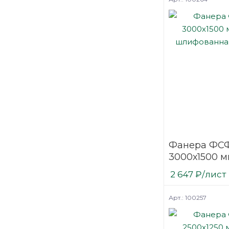
Фанера ФСФ
3000х1500 м
шлифованн
2 647
₽
/лист
березовая
Арт.: 100257