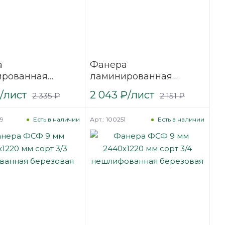
а
Фанера
ированная
ламинированная
9 мм 2440х1220
(ФОФ) 9 мм 2440х1220
/лист
2 043
₽
/лист
2 335
₽
2 151
₽
сорт 1/1
мм F/F сорт 1/1
вая
березовая
49
Арт.: 100251
Есть в наличии
Есть в наличии