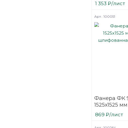
шлифованн
1 353
₽
/лист
березовая
Арт.: 100051
Фанера ФК 
1525х1525 мм
шлифованн
869
₽
/лист
березовая
Арт.: 100264