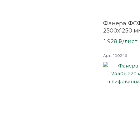
Фанера ФСФ
2500х1250 мм
шлифованн
1 928
₽
/лист
березовая
Арт.: 100246