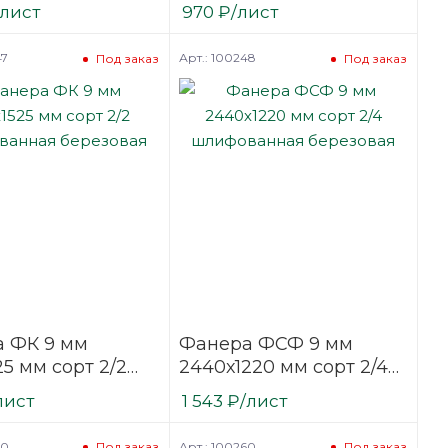
ванная
строительная
/лист
970
₽
/лист
вая
нешлифованная
березовая
47
Арт.: 100248
Под заказ
Под заказ
 ФК 9 мм
Фанера ФСФ 9 мм
25 мм сорт 2/2
2440х1220 мм сорт 2/4
ванная
шлифованная
лист
1 543
₽
/лист
вая
березовая
50
Арт.: 100260
Под заказ
Под заказ