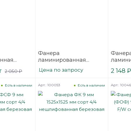
Фанера
Фанер
нная
ламинированная
ламин
2500х1250
(ФОФ) 9 мм 3000х1500
(ФОФ) 
т
Цена по запросу
2 148
2 050
₽
/1
мм F/F сорт 1/1
мм F/W 
березовая
березо
Арт.: 100053
Арт.: 1004
Есть в наличии
Есть в наличии