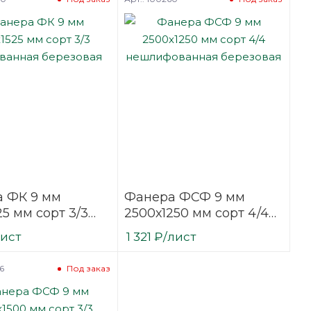
 ФК 9 мм
Фанера ФСФ 9 мм
25 мм сорт 3/3
2500х1250 мм сорт 4/4
ванная
нешлифованная
лист
1 321
₽
/лист
вая
березовая
6
Под заказ