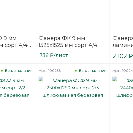
 9 мм
Фанера ФК 9 мм
Фанер
м сорт 4/4
1525х1525 мм сорт 4/4
ламин
нная
нешлифованная
(ФОФ) 
736
₽
/лист
2 102
₽
березовая
мм F/W 
березо
Арт.: 100256
Арт.: 1002
Есть в наличии
Есть в наличии