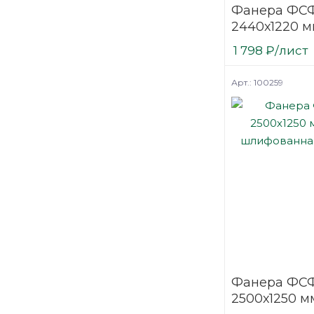
Фанера ФСФ
2440х1220 м
шлифованн
1 798
₽
/лист
березовая
Арт.: 100259
Фанера ФСФ
2500х1250 мм