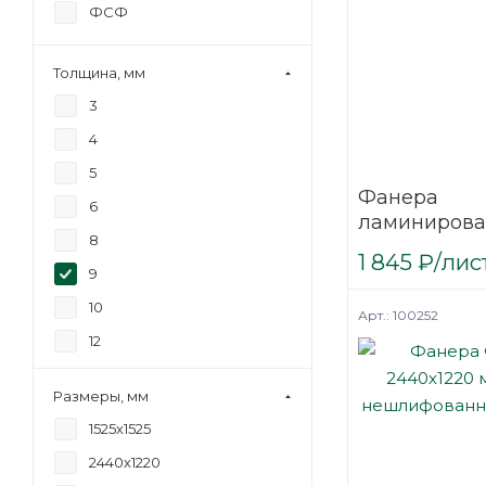
ФСФ
Толщина, мм
3
4
5
Фанера
6
ламинирова
8
(ФОФ) 9 мм 
1 845
₽
/лис
мм F/F сорт 1
9
березовая
10
Арт.: 100252
12
15
Размеры, мм
18
1525х1525
20
2440х1220
21