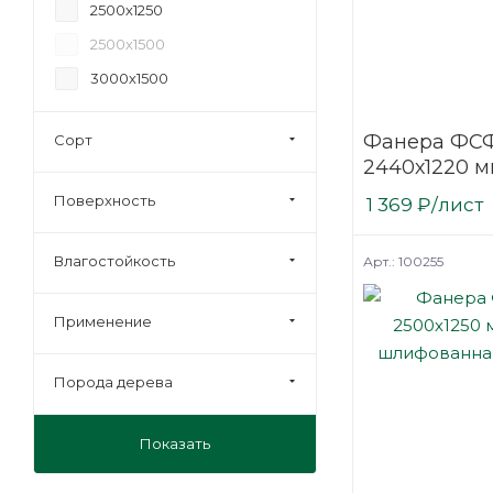
2500х1250
24
2500х1500
27
3000х1500
30
35
Фанера ФСФ
Сорт
40
2440х1220 м
нешлифова
6,5
Поверхность
1 369
₽
/лист
березовая
Влагостойкость
Арт.: 100255
Применение
Порода дерева
Показать