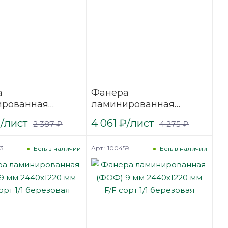
а
Фанера
ированная
ламинированная
9 мм 2500х1250
(ФОФ) 9 мм 3000х1500
₽
/лист
4 061
₽
/лист
2 387
₽
4 275
₽
сорт 1/1
мм F/W сорт 1/1
вая
березовая
63
Арт.: 100459
Есть в наличии
Есть в наличии