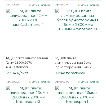
Арт.: 100686
Арт.: 500104
Есть в наличии
Есть в наличии
МДФ плита шлифованная
МДФЛ плита
12 мм 2800х2070
ламинированная белая
мм Kastamonu F
односторонняя 16мм x
2800мм х 2070мм
2 384
₽
/лист
Цена по запросу
Kronospan XL
Арт.: 500103
Арт.: 500102
Есть в наличии
Есть в наличии