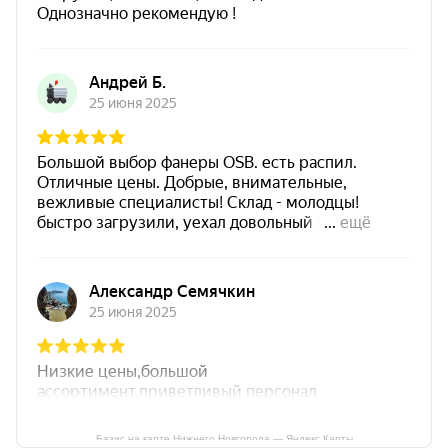
Базис на карте Нижнего Новгорода — Яндекс Карты