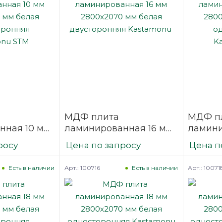
МДФ плита
МДФ п
нная 10 мм
ламинированная 16 мм
ламини
мм белая
2800х2070 мм белая
2800х2
росу
Цена по запросу
Цена п
няя
двусторонняя
одност
STM
Kastamonu
Kastam
Арт.: 100716
Арт.: 10071
Есть в наличии
Есть в наличии