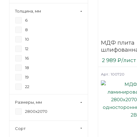
Толщина, мм
6
8
10
МДФ плита
12
шлифованна
2800х2070
16
2 989
₽
/лист
мм Kastamo
18
Арт.: 100720
19
22
25
Размеры, мм
28
2800х2070
30
Сорт