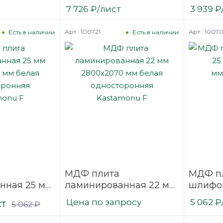
2800х2070
2800х2
7 726
₽
/лист
3 939
₽
nu F
мм Kastamonu F
одност
Kastam
Арт.: 100721
Арт.: 1007
Есть в наличии
Есть в наличии
МДФ плита
МДФ п
нная 25 мм
ламинированная 22 мм
шлифов
мм белая
2800х2070 мм белая
2800х2
ст
Цена по запросу
5 062
₽
5 062
₽
няя
односторонняя
мм Kas
F
Kastamonu F