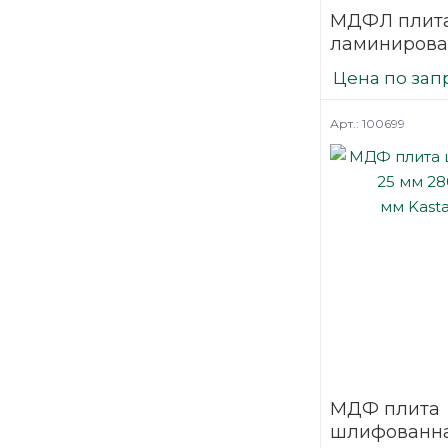
МДФЛ плит
ламинирова
односторонн
Цена по зап
2800мм х 2
Kronospan X
Арт.: 100699
МДФ плита
шлифованна