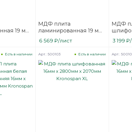
МДФ плита
МДФ п
нная 19 мм
ламинированная 19 мм
шлифов
мм белая
2800х2070 мм белая
2800х2
6 569
₽
/лист
3 199
₽
няя
двусторонняя
мм Kas
2BM
Kastamonu
Арт.: 500103
Арт.: 5001
Есть в наличии
Есть в наличии