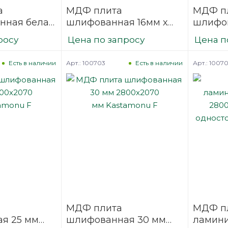
а
МДФ плита
МДФ п
нная белая
шлифованная 16мм х
шлифов
яя 16мм x
2800мм х 2070мм
2800мм
росу
Цена по запросу
Цена п
070мм
Kronospan XL
Kronos
L
Арт.: 100703
Арт.: 1007
Есть в наличии
Есть в наличии
МДФ плита
МДФ п
я 25 мм
шлифованная 30 мм
ламини