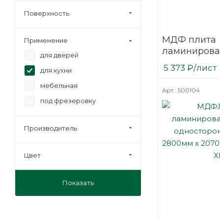
Поверхность
МДФ плита
Применение
ламинирова
для дверей
2800х2070 
5 373
₽
/лист
для кухни
односторон
Kastamonu 
мебельная
Арт.: 500104
под фрезеровку
Производитель
Цвет
Показать