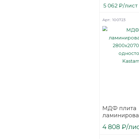
2800х2070
5 062
₽
/лист
мм Kastamo
Арт.: 100723
МДФ плита
ламинирова
2800х2070 
4 808
₽
/ли
односторон
Kastamonu 