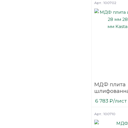
Арт.: 100702
МДФ плита
шлифованна
2800х2070
6 783
₽
/лист
мм Kastamo
Арт.: 100710