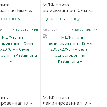
лита
МДФ плита
анная 16мм х
шлифованная 10мм х
 х 2070мм
2800мм х 2070мм
о запросу
Цена по запросу
pan L
Kronospan L
09
Арт.: 100717
Есть в наличии
Есть в наличии
лита
МДФ плита
рованная 10 мм
ламинированная 19 мм