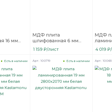
МДФ плита
МДФ п
я 16 мм
шлифованная 6 мм
ламини
2800х2070 мм
2800х2
1 159
₽
/лист
4 019
₽
nu F
Kastamonu F
одност
Kastam
Арт.: 100719
Арт.: 10069
Есть в наличии
Есть в наличии