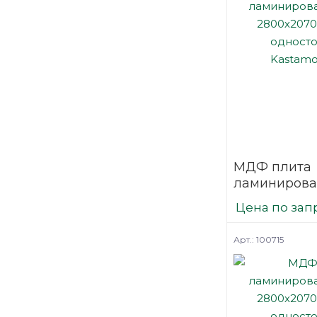
МДФ плита
ламинирова
2800х2070 
Цена по зап
односторон
Kastamonu 
Арт.: 100715