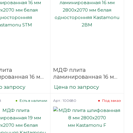
лита
МДФ плита
рованная 16 мм
ламинированная 16 мм
070 мм белая
2800х2070 мм белая
о запросу
Цена по запросу
оронняя
односторонняя
onu STM
Kastamonu 2BM
8
Арт.: 100680
Есть в наличии
Под заказ