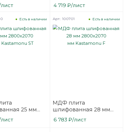
070 мм белая
2800х2070 мм белая
/лист
4 719
₽
/лист
оронняя
односторонняя
onu F
Kastamonu F
00
Арт.: 100701
Есть в наличии
Есть в наличии
лита
МДФ плита
анная 25 мм
шлифованная 28 мм
070
2800х2070
/лист
6 783
₽
/лист
tamonu ST
мм Kastamonu F