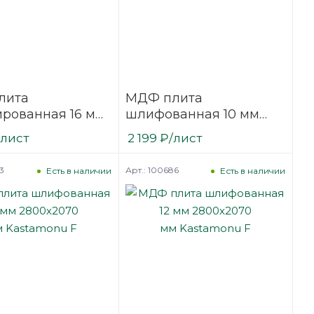
лита
МДФ плита
рованная 16 мм
шлифованная 10 мм
070 мм белая
2800х2070
/лист
2 199
₽
/лист
оронняя
мм Kastamonu F
onu F
3
Арт.: 100686
Есть в наличии
Есть в наличии