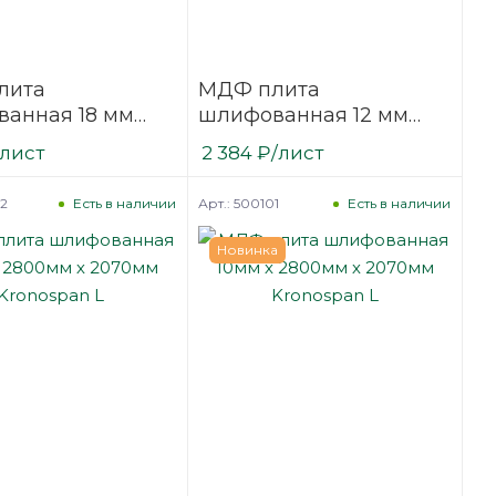
лита
МДФ плита
анная 18 мм
шлифованная 12 мм
070
2800х2070
/лист
2 384
₽
/лист
tamonu F
мм Kastamonu F
02
Арт.: 500101
Есть в наличии
Есть в наличии
Новинка