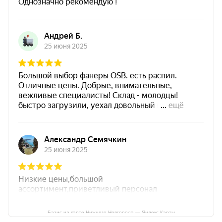
Базис на карте Нижнего Новгорода — Яндекс Карты