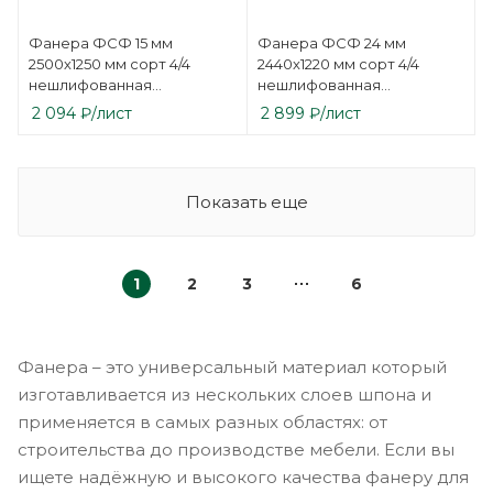
Фанера ФСФ 15 мм
Фанера ФСФ 24 мм
2500х1250 мм сорт 4/4
2440х1220 мм сорт 4/4
нешлифованная
нешлифованная
березовая
березовая
2 094
₽
/лист
2 899
₽
/лист
Показать еще
1
2
3
6
Фанера – это универсальный материал который
изготавливается из нескольких слоев шпона и
применяется в самых разных областях: от
строительства до производстве мебели. Если вы
ищете надёжную и высокого качества фанеру для