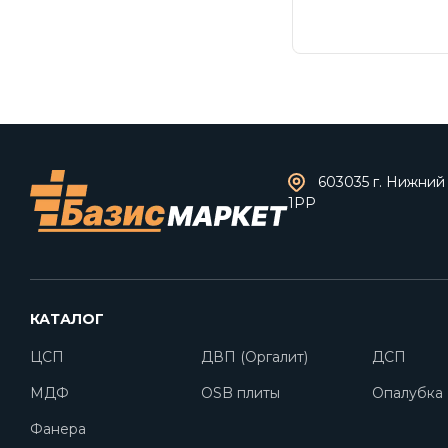
603035 г. Нижний 
1РР
КАТАЛОГ
ЦСП
ДВП (Оргалит)
ДСП
МДФ
OSB плиты
Опалубка
Фанера