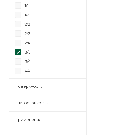
40
1/1
6,5
1/2
2/2
2/3
2/4
3/3
3/4
4/4
Строительная
Поверхность
Влагостойкость
Применение