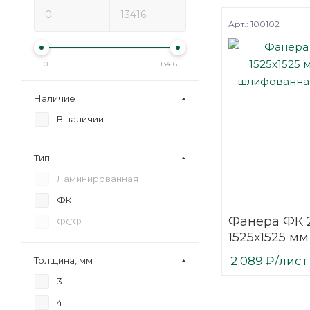
Арт.: 100102
0
13416
Наличие
В наличии
Тип
Ламинированная
ФК
Фанера ФК 
ФСФ
1525х1525 мм
шлифованн
2 089
₽
/лист
Толщина, мм
березовая
3
4