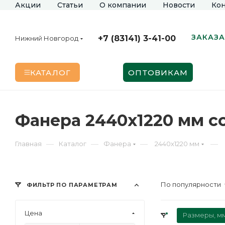
Акции
Статьи
О компании
Новости
Кон
ЗАКАЗА
+7 (83141) 3-41-00
Нижний Новгород
КАТАЛОГ
ОПТОВИКАМ
Фанера 2440х1220 мм с
—
—
—
—
Главная
Каталог
Фанера
2440х1220 мм
По популярности
ФИЛЬТР ПО ПАРАМЕТРАМ
Цена
Размеры, м