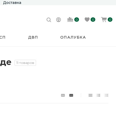
Доставка
0
0
0
СП
ДВП
ОПАЛУБКА
оде
11 товаров