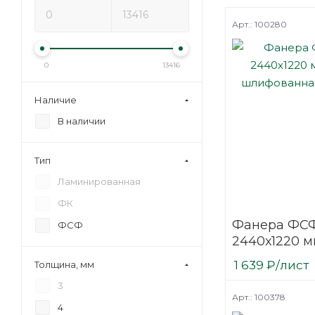
Арт.: 100280
0
13416
Наличие
В наличии
Тип
Ламинированная
ФК
Фанера ФСФ
ФСФ
2440х1220 м
шлифованн
1 639
₽
/лист
Толщина, мм
березовая
3
Арт.: 100378
4