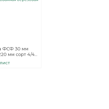
а ФСФ 30 мм
220 мм сорт 4/4
фованная
/лист
вая