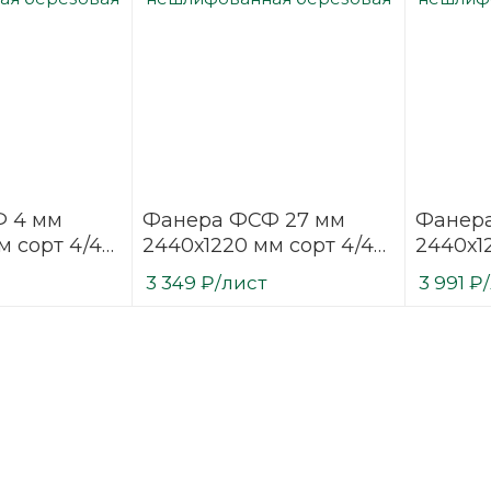
 4 мм
Фанера ФСФ 27 мм
Фанер
м сорт 4/4
2440х1220 мм сорт 4/4
2440х1
нная
нешлифованная
нешли
3 349
₽
/лист
3 991
₽
березовая
березо