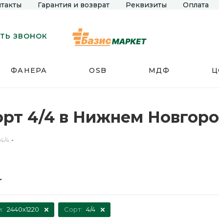
такты
Гарантия и возврат
Реквизиты
Оплата
ТЬ ЗВОНОК
ФАНЕРА
OSB
МДФ
Ц
орт 4/4 в Нижнем Новгор
4/4
м:
2440х1220
Сорт:
4/4