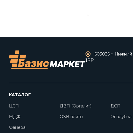
603035 г. Нижний 
1РР
КАТАЛОГ
ЦСП
ДВП (Оргалит)
ДСП
МДФ
OSB плиты
Опалубка
Фанера