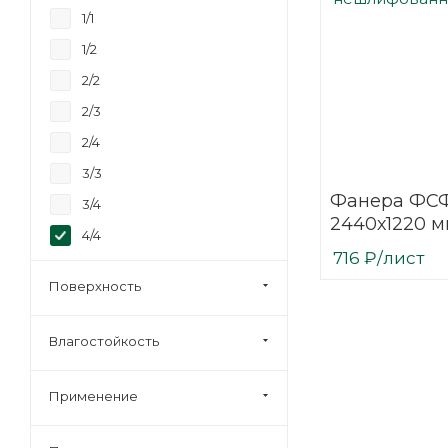
40
1/1
6,5
1/2
2/2
2/3
2/4
3/3
Фанера ФСФ
3/4
2440х1220 м
4/4
нешлифова
716
₽
/лист
Строительная
березовая
Поверхность
Влагостойкость
Применение