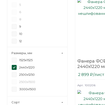
5
6
8
9
10
12
15
Размеры, мм
18
1525х1525
Фанера ФСФ
20
2440х1220 м
2440х1220
21
нешлифова
2 899
₽
/лист
2500х1250
березовая
24
2500х1500
27
Арт.: 100206
3000х1500
30
35
Сорт