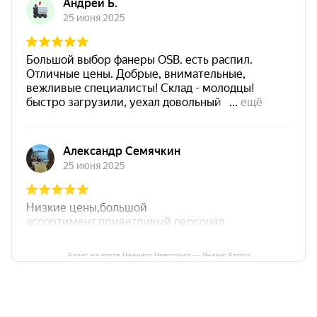
Базис на карте Нижнего Новгорода — Яндекс Карты