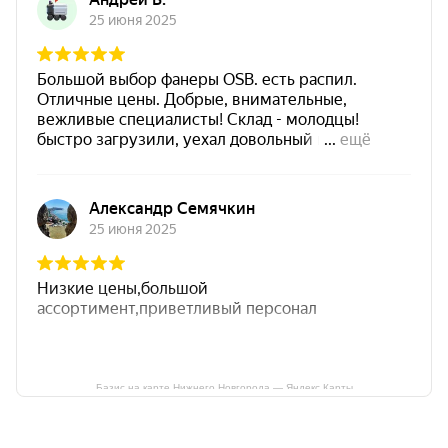
Базис на карте Нижнего Новгорода — Яндекс Карты