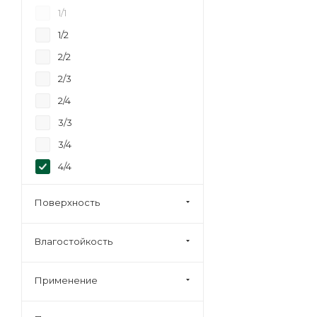
40
1/1
6,5
1/2
2/2
2/3
2/4
3/3
3/4
4/4
Строительная
Поверхность
Влагостойкость
Применение