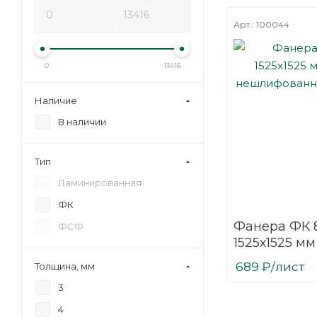
Арт.: 100044
0
13416
Наличие
В наличии
Тип
Ламинированная
ФК
Фанера ФК 
ФСФ
1525х1525 мм
нешлифова
689
₽
/лист
Толщина, мм
березовая
3
4