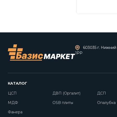
603035 г. Нижний 
1РР
КАТАЛОГ
ЦСП
ДВП (Оргалит)
ДСП
МДФ
OSB плиты
Опалубка
Фанера