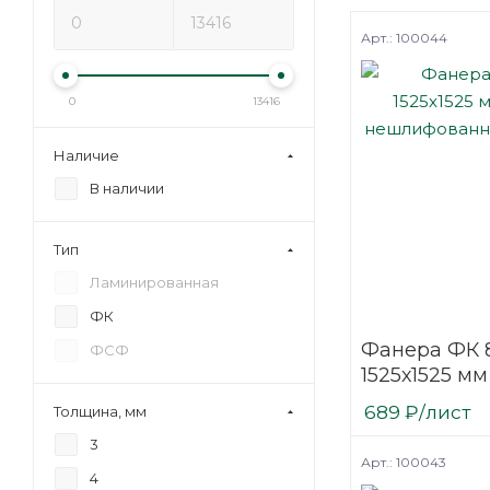
Арт.: 100044
0
13416
Наличие
В наличии
Тип
Ламинированная
ФК
Фанера ФК 
ФСФ
1525х1525 мм
нешлифова
689
₽
/лист
Толщина, мм
березовая
3
Арт.: 100043
4