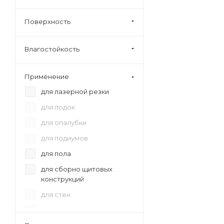
40
6,5
Поверхность
Влагостойкость
Применение
для лазерной резки
для лодок
для опалубки
для подиумов
для пола
для сборно щитовых
конструкций
для стен
для сценического
оборудования