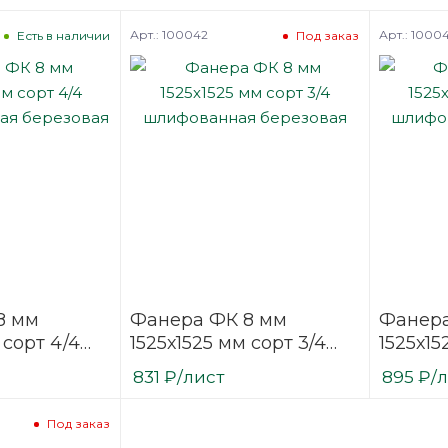
Арт.: 100042
Арт.: 1000
Есть в наличии
Под заказ
8 мм
Фанера ФК 8 мм
Фанера
 сорт 4/4
1525х1525 мм сорт 3/4
1525х15
нная
шлифованная
шлифо
831
₽
/лист
895
₽
/
березовая
березо
Под заказ