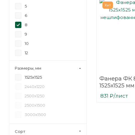
Хит
5
6
8
9
10
12
15
Размеры, мм
18
1525х1525
Фанера ФК 
20
1525х1525 мм
2440х1220
21
нешлифова
831
₽
/лист
2500х1250
березовая
24
2500х1500
27
3000х1500
30
35
Сорт