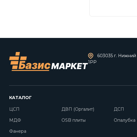
603035 г. Нижний 
1РР
КАТАЛОГ
ЦСП
ДВП (Оргалит)
ДСП
МДФ
OSB плиты
Опалубка
Фанера