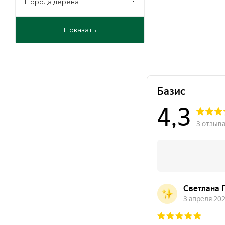
Порода дерева
для фургонов и прицепов
мебельная
Показать
на лаги
отделка
под ламинат
под линолеум
под паркет
сборно щитовые
конструкции
транспорт
транспортная