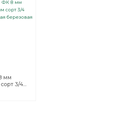
8 мм
 сорт 3/4
нная